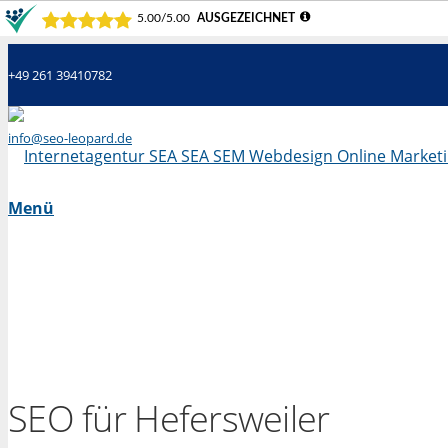
+49 261 39410782
info@seo-leopard.de
Mo - Fr 09.00 Uhr - 18.00 Uhr
Menü
SEO für Hefersweiler