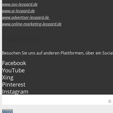
www.seo-leopard.de
www.ai-leopard.de
www.advertiser-leopard.de
www.online-marketing-leopard.de
Folgen Sie uns
Besuchen Sie uns auf anderen Plattformen, über ein Social
Facebook
YouTube
Xing
Pinterest
Instagram
© 
Menü