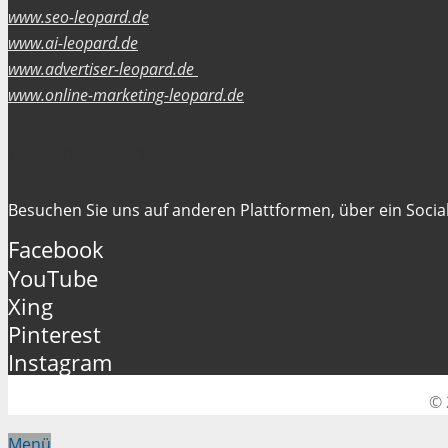
www.seo-leopard.de
www.ai-leopard.de
www.advertiser-leopard.de
www.online-marketing-leopard.de
Folgen Sie uns
Besuchen Sie uns auf anderen Plattformen, über ein Social
Facebook
YouTube
Xing
Pinterest
Instagram
© 
Menü