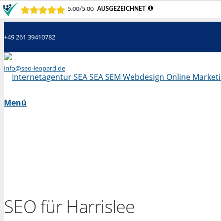
+49 261 39410782
info@seo-leopard.de
Mo - Fr 09.00 Uhr - 18.00 Uhr
Menü
SEO für Harrislee