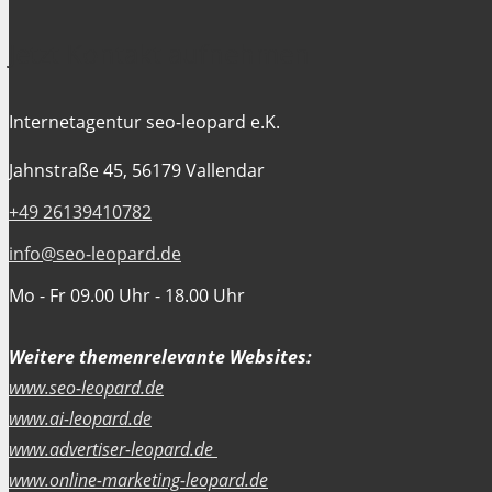
Jetzt Kontakt aufnehmen
Internetagentur seo-leopard e.K.
Jahnstraße 45, 56179 Vallendar
+49 26139410782
info@seo-leopard.de
Mo - Fr 09.00 Uhr - 18.00 Uhr
Weitere themenrelevante Websites:
www.seo-leopard.de
www.ai-leopard.de
www.advertiser-leopard.de
www.online-marketing-leopard.de