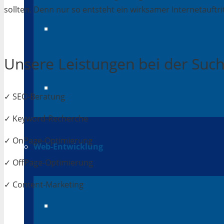
sollten. Denn nur so entsteht ein wirksamer Internetauftrit
Verkaufsplattformen
Unsere Leistungen bei der Su
Preissuchmaschinen
✓ SEO-Beratung
✓ Keyword-Recherche
✓ OnPage-Optimierung
Web-Entwicklung
✓ OffPage-Optimierung
✓ Content-Marketing
Responsive Webdesign