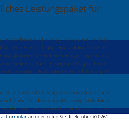
liches Leistungspaket für
n? Vielleicht sind Sie sogar schon einen Schritt
st bei der Einrichtung eines Online-Shops ist
Ganz gleich welche Ziele Sie verfolgen – wir stellen
. Nehmen Sie einzelne Leistungen in Anspruch oder
 Sie denken über ein Rundum-Service-Paket nach?
serer Leidenschaften. Fragen Sie auch gerne nach
ial Media, IT oder Online Marketing. Schließlich
reiche, die zur maximalen Sichtbarkeit Ihres
taktformular
an oder rufen Sie direkt über ✆ 0261