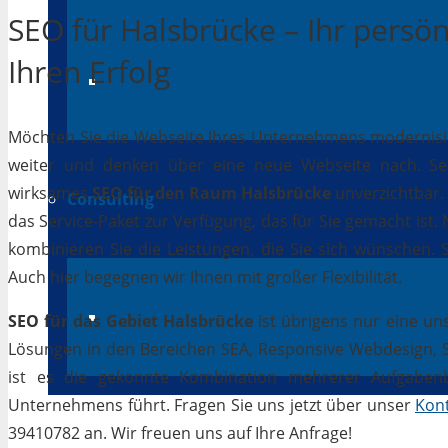
SEO für Halsbrücke – Ihr persön
Ihren Erfolg
App-Entwicklung
Möchten Sie die Webseite Ihres Unternehmens modernisiere
weiter und denken über eine neue Webseite nach. Selb
wirksames
SEO für den Raum Halsbrücke
unverzichtbar. 
Consulting
das Service-Paket zur Verfügung, das für Sie gemacht ist
kombinieren Sie die Leistungen, die Sie sich wünschen.
Auch hier begegnen wir Ihnen mit großer Flexibilität.
IT Beratung
SEO für das Gebiet Halsbrücke
ist übrigens nur eine un
Lösungen in den Bereichen SEA, Responsive Webdesign, Soc
ist es die gekonnte Kombination mehrerer Aufgabenbe
Unternehmens führt. Fragen Sie uns jetzt über unser
Kon
39410782 an. Wir freuen uns auf Ihre Anfrage!