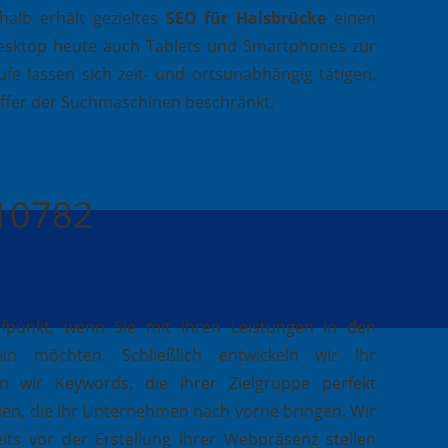
alb erhält gezieltes
SEO für Halsbrücke
einen
esktop heute auch Tablets und Smartphones zur
fe lassen sich zeit- und ortsunabhängig tätigen,
effer der Suchmaschinen beschränkt.
410782
ufpunkt, wenn Sie mit Ihren Leistungen in den
in möchten. Schließlich entwickeln wir Ihr
n wir Keywords, die Ihrer Zielgruppe perfekt
ien, die Ihr Unternehmen nach vorne bringen. Wir
its vor der Erstellung Ihrer Webpräsenz stellen