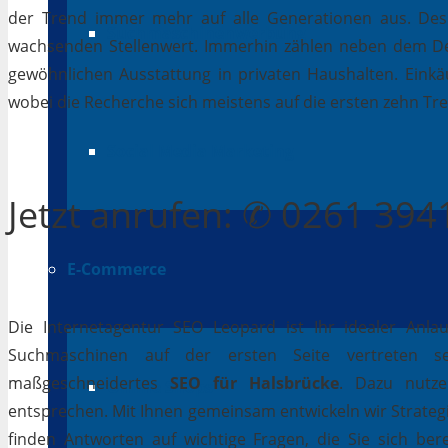
der Trend immer mehr auf alle Generationen aus. Desh
Suchmaschinenwerbung
wachsenden Stellenwert. Immerhin zählen neben dem D
gewöhnlichen Ausstattung in privaten Haushalten. Einkäu
wobei die Recherche sich meistens auf die ersten zehn Tr
Social Media Marketing
Jetzt
anrufen
: ✆ 0261 39
E-Commerce
Die Internetagentur SEO Leopard ist Ihr idealer Anla
Suchmaschinen auf der ersten Seite vertreten se
maßgeschneidertes
SEO für Halsbrücke
. Dazu nutze
Online Shops
entsprechen. Mit Ihnen gemeinsam entwickeln wir Strateg
finden Antworten auf wichtige Fragen, die Sie sich bere