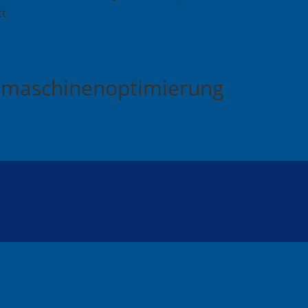
t.
chmaschinenoptimierung