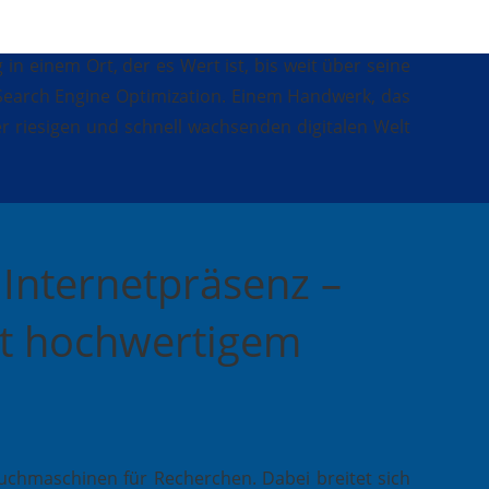
n einem Ort, der es Wert ist, bis weit über seine
Search Engine Optimization. Einem Handwerk, das
er riesigen und schnell wachsenden digitalen Welt
 Internetpräsenz –
it hochwertigem
chmaschinen für Recherchen. Dabei breitet sich