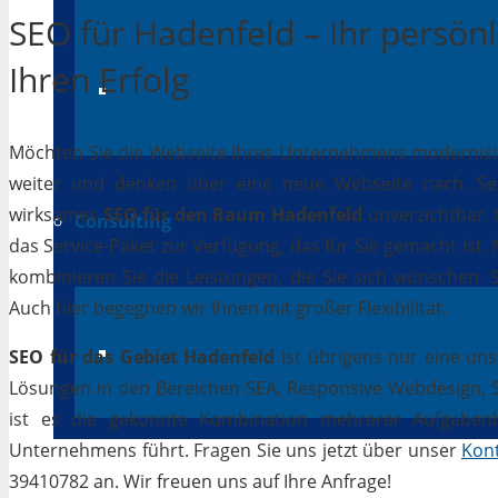
SEO für Hadenfeld – Ihr persönl
Ihren Erfolg
App-Entwicklung
Möchten Sie die Webseite Ihres Unternehmens modernisiere
weiter und denken über eine neue Webseite nach. Selb
wirksames
SEO für den Raum Hadenfeld
unverzichtbar. G
Consulting
das Service-Paket zur Verfügung, das für Sie gemacht ist
kombinieren Sie die Leistungen, die Sie sich wünschen.
Auch hier begegnen wir Ihnen mit großer Flexibilität.
IT Beratung
SEO für das Gebiet Hadenfeld
ist übrigens nur eine uns
Lösungen in den Bereichen SEA, Responsive Webdesign, Soc
ist es die gekonnte Kombination mehrerer Aufgabenbe
Unternehmens führt. Fragen Sie uns jetzt über unser
Kon
39410782 an. Wir freuen uns auf Ihre Anfrage!