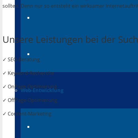
sollten. Denn nur so entsteht ein wirksamer Internetauftrit
Verkaufsplattformen
Unsere Leistungen bei der Su
Preissuchmaschinen
✓ SEO-Beratung
✓ Keyword-Recherche
✓ OnPage-Optimierung
Web-Entwicklung
✓ OffPage-Optimierung
✓ Content-Marketing
Responsive Webdesign