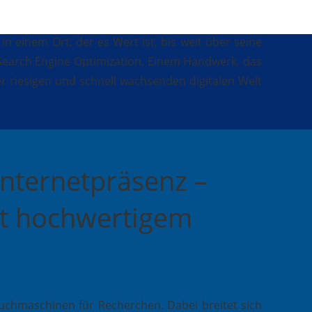
 einem Ort, der es Wert ist, bis weit über seine
Search Engine Optimization. Einem Handwerk, das
er riesigen und schnell wachsenden digitalen Welt
Internetpräsenz –
it hochwertigem
chmaschinen für Recherchen. Dabei breitet sich