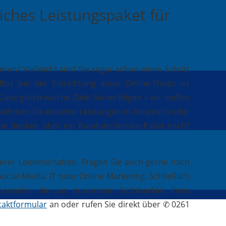
iches Leistungspaket für
n? Vielleicht sind Sie sogar schon einen Schritt
st bei der Einrichtung eines Online-Shops ist
anz gleich welche Ziele Sie verfolgen – wir stellen
. Nehmen Sie einzelne Leistungen in Anspruch oder
 Sie denken über ein Rundum-Service-Paket nach?
erer Leidenschaften. Fragen Sie auch gerne nach
ial Media, IT oder Online Marketing. Schließlich
reiche, die zur maximalen Sichtbarkeit Ihres
taktformular
an oder rufen Sie direkt über ✆ 0261