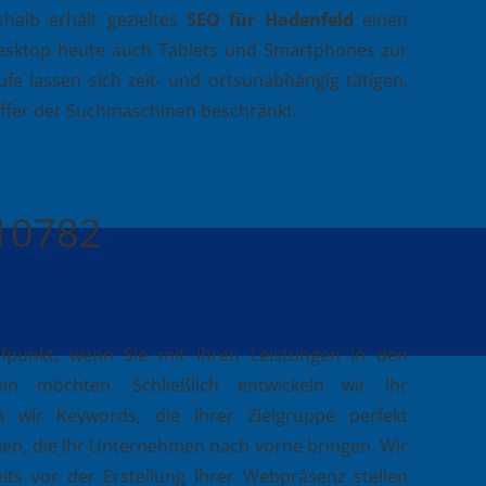
halb erhält gezieltes
SEO für Hadenfeld
einen
esktop heute auch Tablets und Smartphones zur
fe lassen sich zeit- und ortsunabhängig tätigen,
effer der Suchmaschinen beschränkt.
410782
ufpunkt, wenn Sie mit Ihren Leistungen in den
in möchten. Schließlich entwickeln wir Ihr
 wir Keywords, die Ihrer Zielgruppe perfekt
ien, die Ihr Unternehmen nach vorne bringen. Wir
its vor der Erstellung Ihrer Webpräsenz stellen