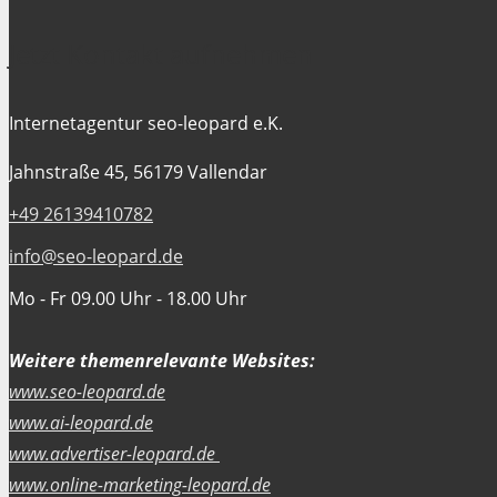
Jetzt Kontakt aufnehmen
Internetagentur seo-leopard e.K.
Jahnstraße 45, 56179 Vallendar
+49 26139410782
info@seo-leopard.de
Mo - Fr 09.00 Uhr - 18.00 Uhr
Weitere themenrelevante Websites:
www.seo-leopard.de
www.ai-leopard.de
www.advertiser-leopard.de
www.online-marketing-leopard.de