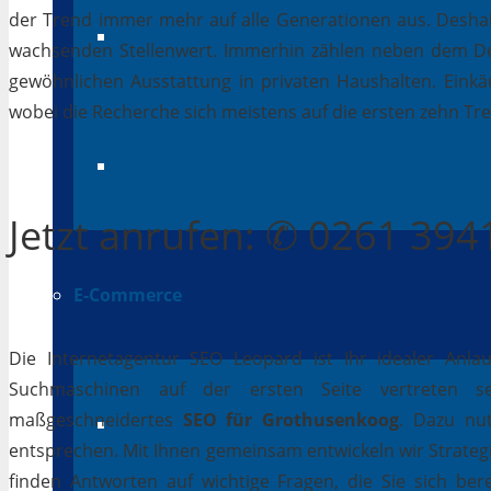
der Trend immer mehr auf alle Generationen aus. Deshal
Suchmaschinenwerbung
wachsenden Stellenwert. Immerhin zählen neben dem D
gewöhnlichen Ausstattung in privaten Haushalten. Einkäu
wobei die Recherche sich meistens auf die ersten zehn Tr
Social Media Marketing
Jetzt
anrufen
: ✆ 0261 39
E-Commerce
Die Internetagentur SEO Leopard ist Ihr idealer Anla
Suchmaschinen auf der ersten Seite vertreten se
maßgeschneidertes
SEO für Grothusenkoog
. Dazu nut
Online Shops
entsprechen. Mit Ihnen gemeinsam entwickeln wir Strateg
finden Antworten auf wichtige Fragen, die Sie sich bere