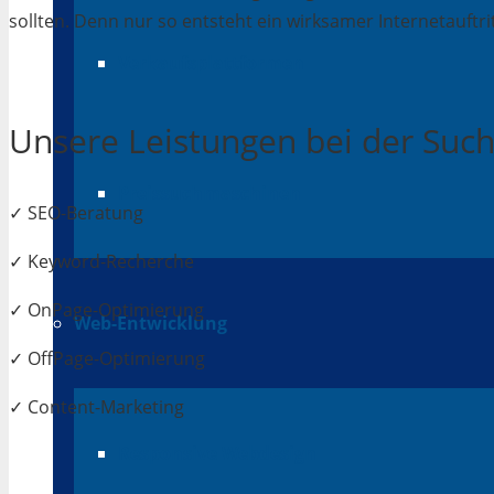
sollten. Denn nur so entsteht ein wirksamer Internetauftrit
Verkaufsplattformen
Unsere Leistungen bei der Su
Preissuchmaschinen
✓ SEO-Beratung
✓ Keyword-Recherche
✓ OnPage-Optimierung
Web-Entwicklung
✓ OffPage-Optimierung
✓ Content-Marketing
Responsive Webdesign