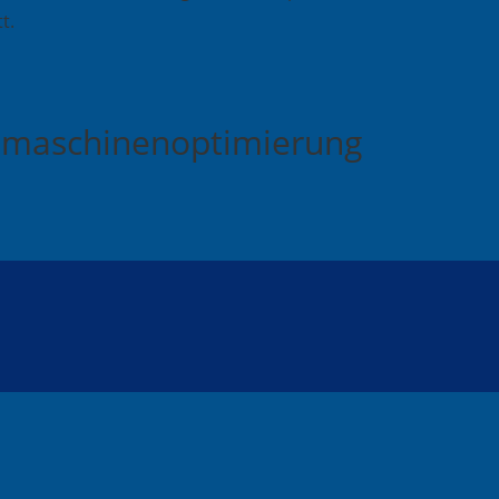
t.
chmaschinenoptimierung