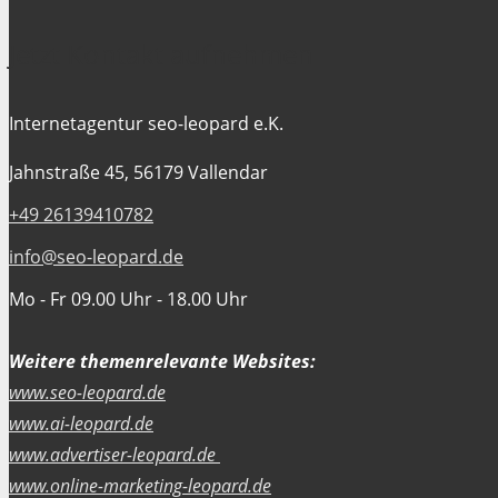
Jetzt Kontakt aufnehmen
Internetagentur seo-leopard e.K.
Jahnstraße 45, 56179 Vallendar
+49 26139410782
info@seo-leopard.de
Mo - Fr 09.00 Uhr - 18.00 Uhr
Weitere themenrelevante Websites:
www.seo-leopard.de
www.ai-leopard.de
www.advertiser-leopard.de
www.online-marketing-leopard.de