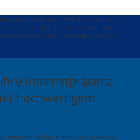
ung in einem Ort, der es Wert ist, bis weit über
rechen von Search Engine Optimization. Einem
nehmens in einer riesigen und schnell wachsenden
Ihre Internetpräsenz
mit hochwertigem
chmaschinen für Recherchen. Dabei breitet sich