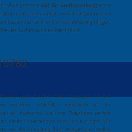
b erhält gezieltes
SEO für Grothusenkoog
einen
esktop heute auch Tablets und Smartphones zur
fe lassen sich zeit- und ortsunabhängig tätigen,
effer der Suchmaschinen beschränkt.
410782
ufpunkt, wenn Sie mit Ihren Leistungen in den
in möchten. Schließlich entwickeln wir Ihr
zen wir Keywords, die Ihrer Zielgruppe perfekt
ien, die Ihr Unternehmen nach vorne bringen. Wir
its vor der Erstellung Ihrer Webpräsenz stellen