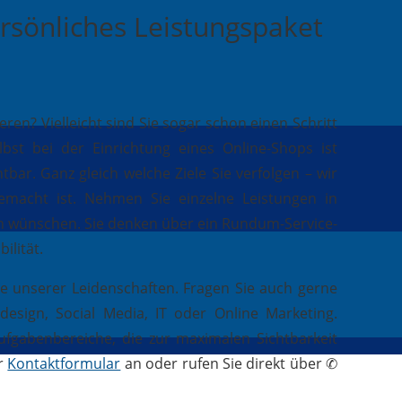
rsönliches Leistungspaket
n? Vielleicht sind Sie sogar schon einen Schritt
st bei der Einrichtung eines Online-Shops ist
tbar. Ganz gleich welche Ziele Sie verfolgen – wir
gemacht ist. Nehmen Sie einzelne Leistungen in
ch wünschen. Sie denken über ein Rundum-Service-
ilität.
ne unserer Leidenschaften. Fragen Sie auch gerne
sign, Social Media, IT oder Online Marketing.
ufgabenbereiche, die zur maximalen Sichtbarkeit
er
Kontaktformular
an oder rufen Sie direkt über ✆