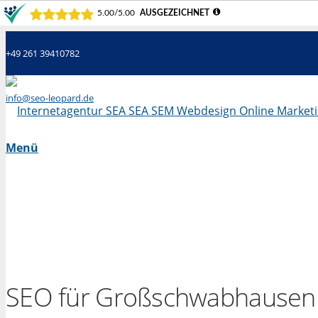
+49 261 39410782
info@seo-leopard.de
Mo - Fr 09.00 Uhr - 18.00 Uhr
Menü
SEO für Großschwabhausen