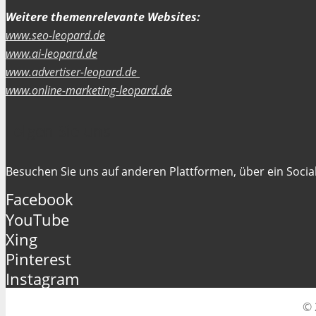
Weitere themenrelevante Websites:
www.seo-leopard.de
www.ai-leopard.de
www.advertiser-leopard.de
www.online-marketing-leopard.de
Folgen Sie uns
Besuchen Sie uns auf anderen Plattformen, über ein Social
Facebook
YouTube
Xing
Pinterest
Instagram
© 