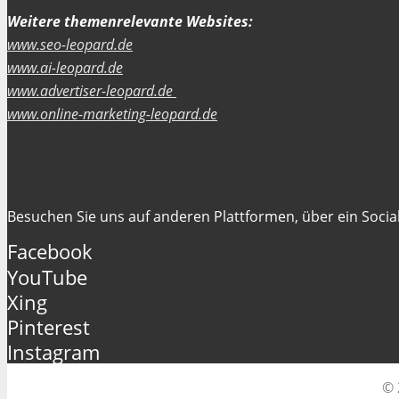
Weitere themenrelevante Websites:
www.seo-leopard.de
www.ai-leopard.de
www.advertiser-leopard.de
www.online-marketing-leopard.de
Folgen Sie uns
Besuchen Sie uns auf anderen Plattformen, über ein Social
Facebook
YouTube
Xing
Pinterest
Instagram
© 