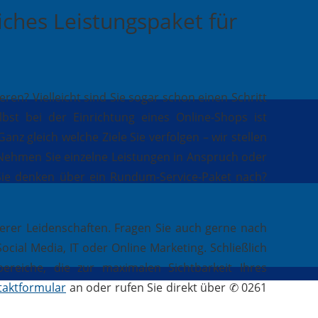
iches Leistungspaket für
n? Vielleicht sind Sie sogar schon einen Schritt
st bei der Einrichtung eines Online-Shops ist
anz gleich welche Ziele Sie verfolgen – wir stellen
. Nehmen Sie einzelne Leistungen in Anspruch oder
 Sie denken über ein Rundum-Service-Paket nach?
erer Leidenschaften. Fragen Sie auch gerne nach
ial Media, IT oder Online Marketing. Schließlich
reiche, die zur maximalen Sichtbarkeit Ihres
taktformular
an oder rufen Sie direkt über ✆ 0261