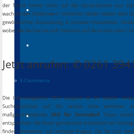
der Trend immer mehr auf alle Generationen aus. Des
Suchmaschinenwerbung
wachsenden Stellenwert. Immerhin zählen neben dem D
gewöhnlichen Ausstattung in privaten Haushalten. Einkäu
wobei die Recherche sich meistens auf die ersten zehn Tr
Social Media Marketing
Jetzt
anrufen
: ✆ 0261 39
E-Commerce
Die Internetagentur SEO Leopard ist Ihr idealer Anla
Suchmaschinen auf der ersten Seite vertreten se
maßgeschneidertes
SEO für Gornsdorf
. Dazu nutzen
Online Shops
entsprechen. Mit Ihnen gemeinsam entwickeln wir Strateg
finden Antworten auf wichtige Fragen, die Sie sich bere