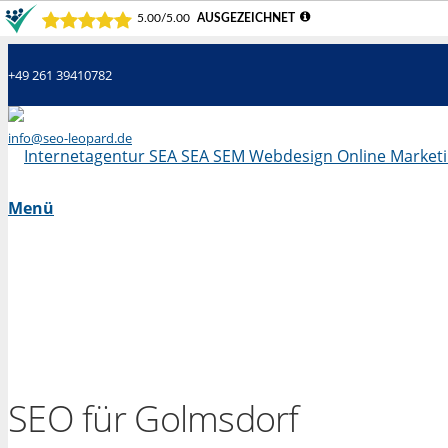
+49 261 39410782
info@seo-leopard.de
Mo - Fr 09.00 Uhr - 18.00 Uhr
Menü
SEO für Golmsdorf