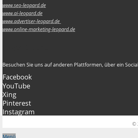
www.seo-leopard.de
www.ai-leopard.de
www.advertiser-leopard.de
www.online-marketing-leopard.de
Folgen Sie uns
Besuchen Sie uns auf anderen Plattformen, über ein Social
Facebook
YouTube
Xing
Pinterest
Instagram
© 
Menü