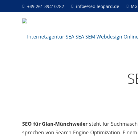
+49 261 39410782
info@seo-leopard.de
Mo 
S
SEO für Glan-Münchweiler
steht für Suchmaschin
sprechen von Search Engine Optimization. Einem 