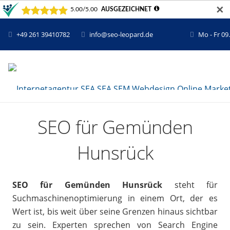
✕
+49 261 39410782
info@seo-leopard.de
Mo - Fr 09
SEO für Gemünden
Hunsrück
SEO für Gemünden Hunsrück
steht für
Suchmaschinenoptimierung in einem Ort, der es
Wert ist, bis weit über seine Grenzen hinaus sichtbar
zu sein. Experten sprechen von Search Engine