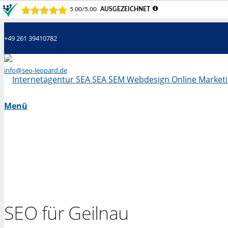
+49 261 39410782
info@seo-leopard.de
Mo - Fr 09.00 Uhr - 18.00 Uhr
Menü
SEO für Geilnau