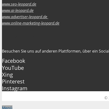
www.seo-leopard.de
www.ai-leopard.de
www.advertiser-leopard.de
www.online-marketing-leopard.de
Folgen Sie uns
Besuchen Sie uns auf anderen Plattformen, über ein Social
Facebook
YouTube
Xing
Pinterest
Instagram
© 
Menü