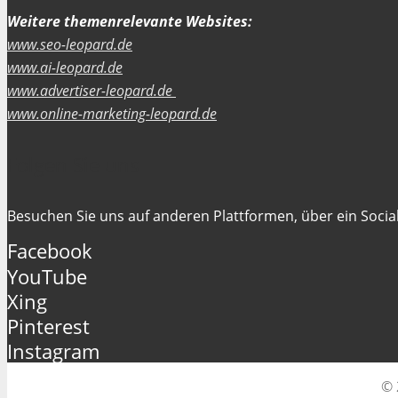
Weitere themenrelevante Websites:
www.seo-leopard.de
www.ai-leopard.de
www.advertiser-leopard.de
www.online-marketing-leopard.de
Folgen Sie uns
Besuchen Sie uns auf anderen Plattformen, über ein Social
Facebook
YouTube
Xing
Pinterest
Instagram
© 