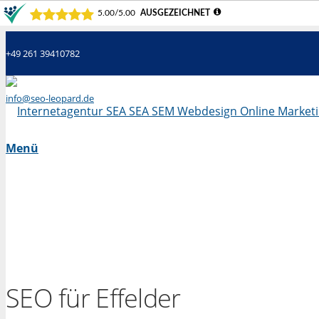
+49 261 39410782
info@seo-leopard.de
Mo - Fr 09.00 Uhr - 18.00 Uhr
Menü
SEO für Effelder