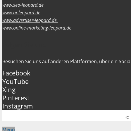
www.seo-leopard.de
www.ai-leopard.de
www.advertiser-leopard.de
www.online-marketing-leopard.de
Folgen Sie uns
Besuchen Sie uns auf anderen Plattformen, über ein Social
Facebook
YouTube
Xing
Pinterest
Instagram
© 
Menü