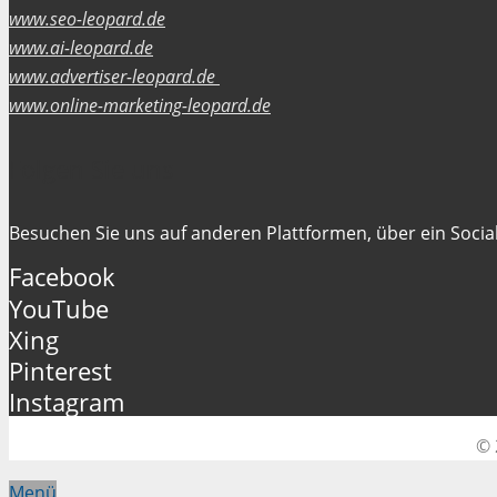
www.seo-leopard.de
www.ai-leopard.de
www.advertiser-leopard.de
www.online-marketing-leopard.de
Folgen Sie uns
Besuchen Sie uns auf anderen Plattformen, über ein Social
Facebook
YouTube
Xing
Pinterest
Instagram
© 
Menü