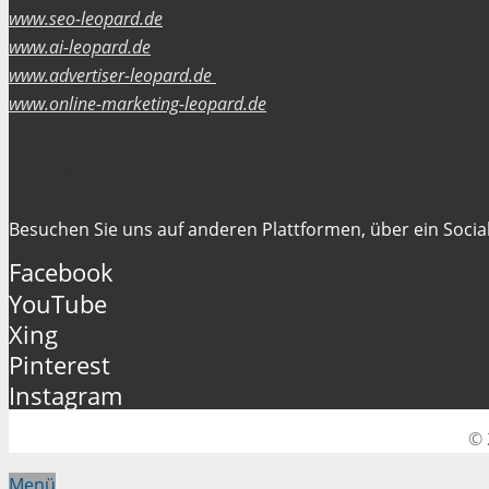
www.seo-leopard.de
www.ai-leopard.de
www.advertiser-leopard.de
www.online-marketing-leopard.de
Folgen Sie uns
Besuchen Sie uns auf anderen Plattformen, über ein Social
Facebook
YouTube
Xing
Pinterest
Instagram
© 
Menü