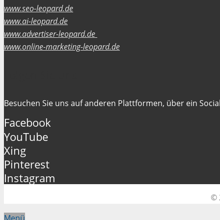
www.seo-leopard.de
www.ai-leopard.de
www.advertiser-leopard.de
www.online-marketing-leopard.de
Folgen Sie uns
Besuchen Sie uns auf anderen Plattformen, über ein Social
Facebook
YouTube
Xing
Pinterest
Instagram
© 
Menü