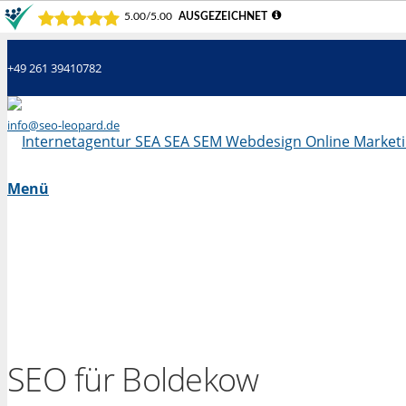
+49 261 39410782
info@seo-leopard.de
Mo - Fr 09.00 Uhr - 18.00 Uhr
Menü
SEO für Boldekow