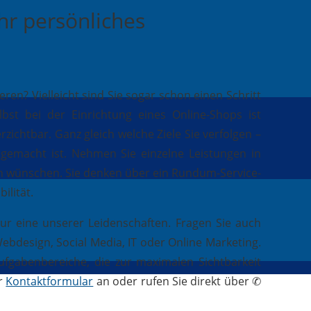
Ihr persönliches
n? Vielleicht sind Sie sogar schon einen Schritt
st bei der Einrichtung eines Online-Shops ist
zichtbar. Ganz gleich welche Ziele Sie verfolgen –
e gemacht ist. Nehmen Sie einzelne Leistungen in
ch wünschen. Sie denken über ein Rundum-Service-
ilität.
ur eine unserer Leidenschaften. Fragen Sie auch
bdesign, Social Media, IT oder Online Marketing.
ufgabenbereiche, die zur maximalen Sichtbarkeit
er
Kontaktformular
an oder rufen Sie direkt über ✆