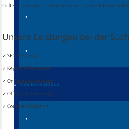
sollten. Denn nur so entsteht ein wirksamer Internetauftrit
Verkaufsplattformen
Unsere Leistungen bei der Su
Preissuchmaschinen
✓ SEO-Beratung
✓ Keyword-Recherche
✓ OnPage-Optimierung
Web-Entwicklung
✓ OffPage-Optimierung
✓ Content-Marketing
Responsive Webdesign