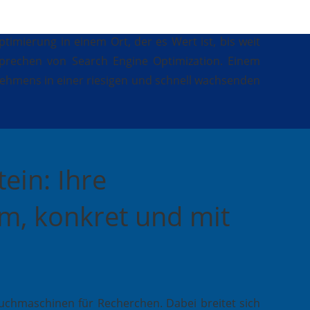
imierung in einem Ort, der es Wert ist, bis weit
sprechen von Search Engine Optimization. Einem
nehmens in einer riesigen und schnell wachsenden
ein: Ihre
am, konkret und mit
chmaschinen für Recherchen. Dabei breitet sich