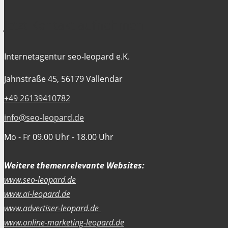
Jetzt Kontakt aufnehmen
Internetagentur seo-leopard e.K.
Jahnstraße 45, 56179 Vallendar
+49 26139410782
info@seo-leopard.de
Mo - Fr 09.00 Uhr - 18.00 Uhr
Weitere themenrelevante Websites:
www.seo-leopard.de
www.ai-leopard.de
www.advertiser-leopard.de
www.online-marketing-leopard.de