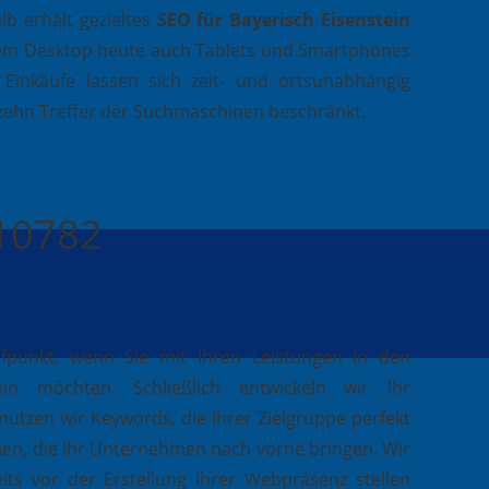
b erhält gezieltes
SEO für Bayerisch Eisenstein
dem Desktop heute auch Tablets und Smartphones
 Einkäufe lassen sich zeit- und ortsunabhängig
n zehn Treffer der Suchmaschinen beschränkt.
410782
ufpunkt, wenn Sie mit Ihren Leistungen in den
in möchten. Schließlich entwickeln wir Ihr
nutzen wir Keywords, die Ihrer Zielgruppe perfekt
ien, die Ihr Unternehmen nach vorne bringen. Wir
its vor der Erstellung Ihrer Webpräsenz stellen