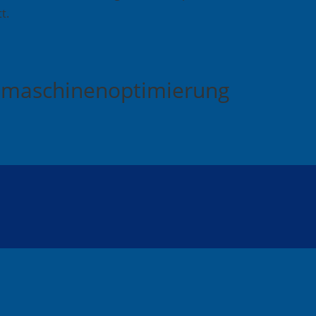
t.
chmaschinenoptimierung