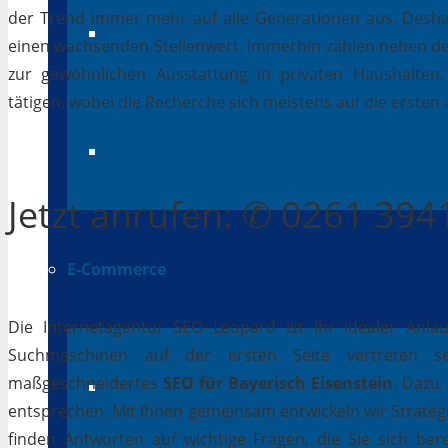
der Trend immer mehr auf alle Generationen aus. Deshal
Suchmaschinenwerbung
einen wachsenden Stellenwert. Immerhin zählen neben 
zur gewöhnlichen Ausstattung in privaten Haushalten.
tätigen, wobei die Recherche sich meistens auf die erste
Social Media Marketing
Jetzt
anrufen
: ✆ 0261 39
E-Commerce
Die Internetagentur SEO Leopard ist Ihr idealer Anla
Suchmaschinen auf der ersten Seite vertreten se
maßgeschneidertes
SEO für Bayerisch Eisenstein
. Dazu 
Online Shops
entsprechen. Mit Ihnen gemeinsam entwickeln wir Strateg
finden Antworten auf wichtige Fragen, die Sie sich bere