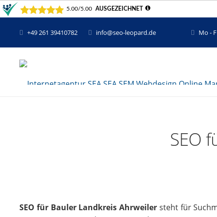
+49 261 39410782
info@seo-leopard.de
Mo - F
SEO fü
SEO für Bauler Landkreis Ahrweiler
steht für Suchm