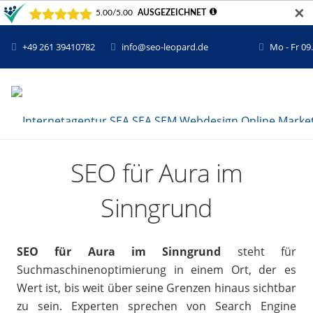
✕
+49 261 39410782
info@seo-leopard.de
Mo - Fr 09
SEO für Aura im
Sinngrund
SEO für Aura im Sinngrund
steht für
Suchmaschinenoptimierung in einem Ort, der es
Wert ist, bis weit über seine Grenzen hinaus sichtbar
zu sein. Experten sprechen von Search Engine