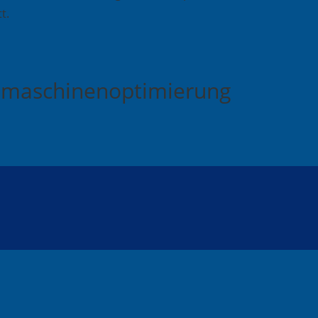
t.
chmaschinenoptimierung