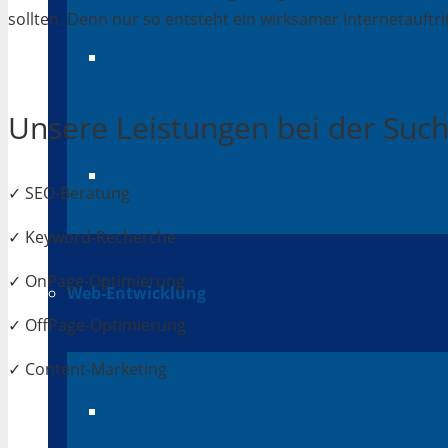
sollten. Denn nur so entsteht ein wirksamer Internetauftrit
Verkaufsplattformen
Unsere Leistungen bei der Su
Preissuchmaschinen
✓ SEO-Beratung
✓ Keyword-Recherche
✓ OnPage-Optimierung
Web-Entwicklung
✓ OffPage-Optimierung
✓ Content-Marketing
Responsive Webdesign