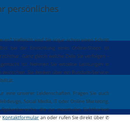
r persönliches
n? Vielleicht sind Sie sogar schon einen Schritt
st bei der Einrichtung eines Online-Shops ist
zichtbar. Ganz gleich welche Ziele Sie verfolgen –
e gemacht ist. Nehmen Sie einzelne Leistungen in
ch wünschen. Sie denken über ein Rundum-Service-
ilität.
ur eine unserer Leidenschaften. Fragen Sie auch
bdesign, Social Media, IT oder Online Marketing.
ufgabenbereiche, die zur maximalen Sichtbarkeit
er
Kontaktformular
an oder rufen Sie direkt über ✆