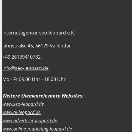
Jetzt Kontakt aufnehmen
Internetagentur seo-leopard e.K.
Jahnstraße 45, 56179 Vallendar
+49 26139410782
info@seo-leopard.de
Mo - Fr 09.00 Uhr - 18.00 Uhr
Weitere themenrelevante Websites:
www.seo-leopard.de
www.ai-leopard.de
www.advertiser-leopard.de
www.online-marketing-leopard.de