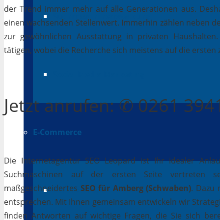
der Trend immer mehr auf alle Generationen aus. Desha
Suchmaschinenwerbung
einen wachsenden Stellenwert. Immerhin zählen neben 
zur gewöhnlichen Ausstattung in privaten Haushalten.
tätigen, wobei die Recherche sich meistens auf die erste
Social Media Marketing
Jetzt
anrufen
: ✆ 0261 39
E-Commerce
Die Internetagentur SEO Leopard ist Ihr idealer Anla
Suchmaschinen auf der ersten Seite vertreten se
maßgeschneidertes
SEO für Amberg (Schwaben)
. Dazu 
Online Shops
entsprechen. Mit Ihnen gemeinsam entwickeln wir Strateg
finden Antworten auf wichtige Fragen, die Sie sich bere