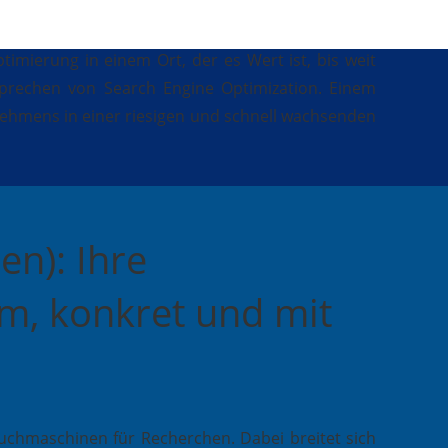
imierung in einem Ort, der es Wert ist, bis weit
sprechen von Search Engine Optimization. Einem
nehmens in einer riesigen und schnell wachsenden
n): Ihre
am, konkret und mit
chmaschinen für Recherchen. Dabei breitet sich