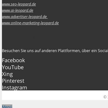
www.seo-leopard.de
www.ai-leopard.de
www.advertiser-leopard.de
www.online-marketing-leopard.de
Folgen Sie uns
Besuchen Sie uns auf anderen Plattformen, über ein Social
Facebook
YouTube
Xing
Pinterest
Instagram
© 
Menü