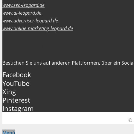
www.seo-leopard.de
www.ai-leopard.de
www.advertiser-leopard.de
www.online-marketing-leopard.de
Folgen Sie uns
Besuchen Sie uns auf anderen Plattformen, über ein Social
Facebook
YouTube
Xing
Pinterest
Instagram
© 
Menü